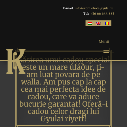
E-mail:
info@komlohotelgyula.hu
Tel:
+36 66 644 883
Găsirea unui cadou special
este un mare úfáður, ți-
am luat povara de pe
walla. Am pus cap la cap
cea mai perfecta idee de
cadou, care va aduce
bucurie garantat! Oferă-i
cadou celor dragi lui
Gyulai riyett!