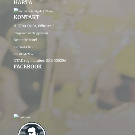
HARTĂ
KONTAKT
H-5700 Gyula, Béke str. 8.
info@komlohotelgyula.hu
Recepție hotel
+36 66 644 883
+36 70 676 9774
NTAK reg. number: SZ19000256
FACEBOOK