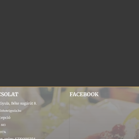
CSOLAT
FACEBOOK
Gyula, Béke sugárút 8.
ohotelgyula.hu
ecepció
4 883
 9774
g. szám: SZ19000256