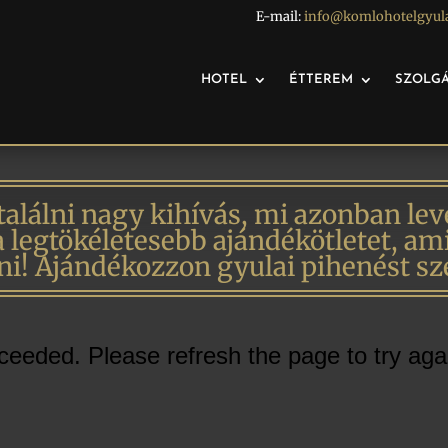
E-mail:
info@komlohotelgyul
HOTEL
ÉTTEREM
SZOLGÁ
alálni nagy kihívás, mi azonban lev
 a legtökéletesebb ajándékötletet, a
ni! Ajándékozzon gyulai pihenést sz