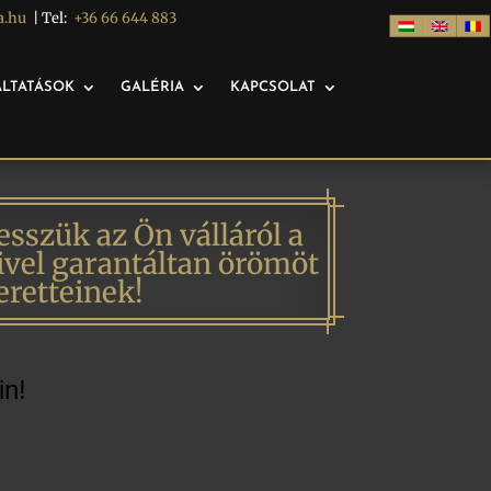
a.hu
| Tel:
+36 66 644 883
LTATÁSOK
GALÉRIA
KAPCSOLAT
esszük az Ön válláról a
mivel garantáltan örömöt
eretteinek!