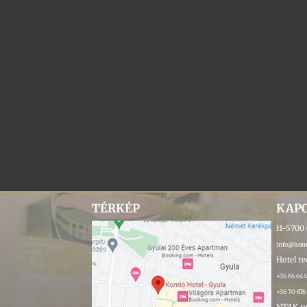
TÉRKÉP
KAP
H-5700 
info@koml
Hotel r
+36 66 64
+36 70 676
NTAK re