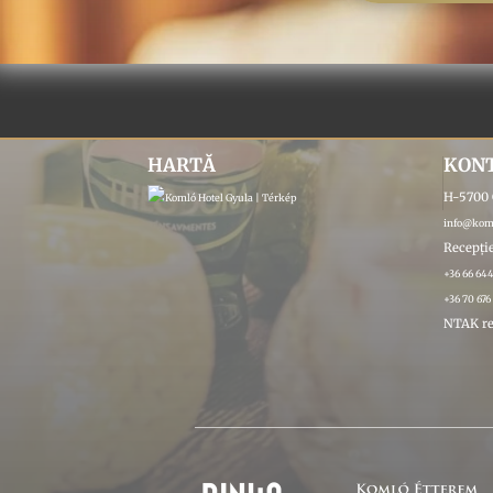
HARTĂ
KON
H-5700 G
info@koml
Recepție
+36 66 64
+36 70 676
NTAK re