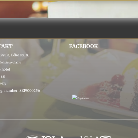
TAKT
FACEBOOK
yula, Béke str. 8.
ohotelgyula.hu
 hotel
4 883
 9774
g. number: SZ19000256