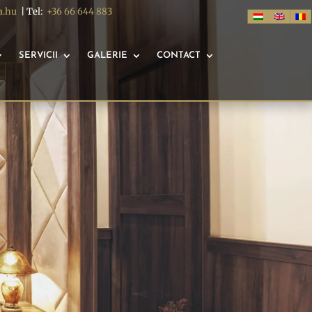
a.hu
| Tel:
+36 66 644 883
SERVICII
GALERIE
CONTACT